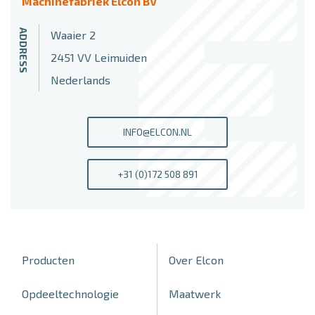
Machinefabriek Elcon BV
ADDRESS
Waaier 2
2451 VV Leimuiden
Nederlands
INFO@ELCON.NL
+31 (0)172 508 891
Producten
Over Elcon
Opdeeltechnologie
Maatwerk