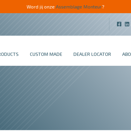
Word jij onze
Assemblage Monteur
?
RODUCTS
CUSTOM MADE
DEALER LOCATOR
ABO