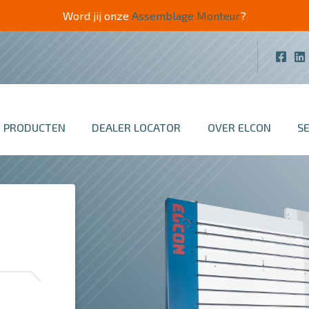
Word jij onze
Assemblage Monteur
?
PRODUCTEN
DEALER LOCATOR
OVER ELCON
S