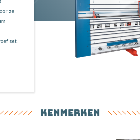
s
door ze
ium
oef set.
KENMERKEN