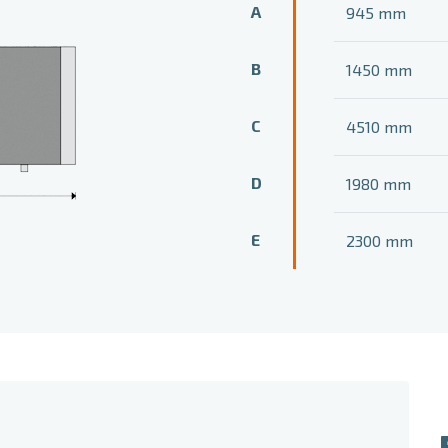
A
945 mm
B
1450 mm
C
4510 mm
D
1980 mm
E
2300 mm