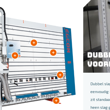
Dubb
voor
Dubbel sla
eenvoudig i
zit standa
heen slag 