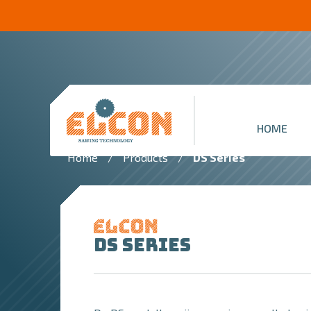
HOME
Home
/
Products
/
DS Series
DS Series